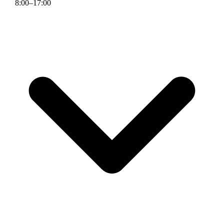
8
:
00
–
17
:
00