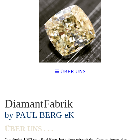
ÜBER UNS
DiamantFabrik
by PAUL BERG eK
ÜBER UNS . . .
Gegründet 1932 von Paul Berg, betreiben wir seit drei Generationen das